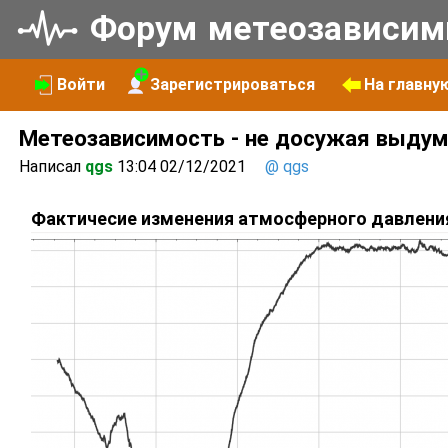
Форум
метеоза
висим
Войти
Зарегистрироваться
На главну
Метеозависимость - не досужая выдум
Написал
qgs
13:04 02/12/2021
@ qgs
Фактичесие изменения атмосферного давления 