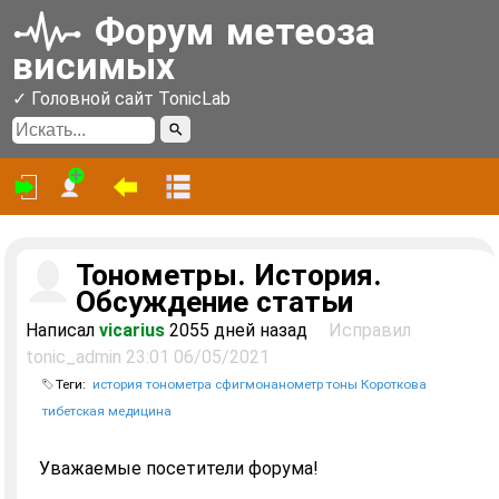
Форум
метеоза
висимых
✓ Головной сайт TonicLab
Войти
Зарегистрироваться
На главную страницу форума
Линейное отображение
Тонометры. История.
Обсуждение статьи
Написал
vicarius
2055 дней назад
Исправил
tonic_admin 23:01 06/05/2021
Теги:
история тонометра сфигмонанометр тоны Короткова
тибетская медицина
Уважаемые посетители форума!