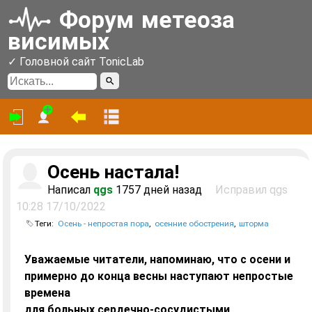
Форум
метеоза
висимых
✓ Головной сайт TonicLab
Войти
Зарегистрироваться
На главную страницу форума
Линейное отображение
Осень настала!
Написал
qgs
1757 дней назад
Исправил qgs
10:28 17/10/2022
Теги:
Осень - непростая пора
осенние обострения
шторма
Уважаемые читатели, напоминаю, что с осени и
примерно до конца весны наступают непростые
времена
для больных сердечно-сосудистыми