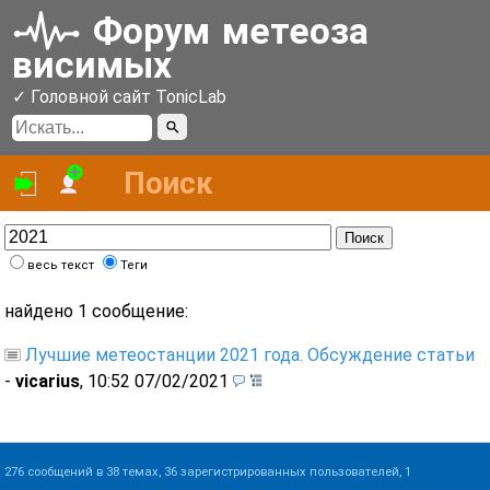
Форум
метеоза
висимых
✓ Головной сайт TonicLab
Поиск
Войти
Зарегистрироваться
Поиск
весь текст
Теги
найдено 1 сообщение:
Лучшие метеостанции 2021 года. Обсуждение статьи
-
vicarius
,
10:52 07/02/2021
276 сообщений в 38 темах, 36 зарегистрированных пользователей, 1